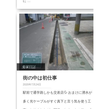
に …
鬼塚日誌
街の中は初仕事
2020年7月24日
駅前で通学路しかも交差店💦 おまけに湧水が
多く光ケーブルがすぐ真下と言う気を使う工